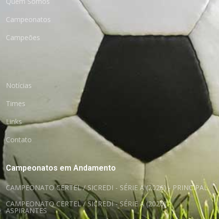
Quem Somos
Campeonatos
Campeões
Notícias
Times
Links
Contato
Campeonatos em Andamento
CAMPEONATO CERTEL / SICREDI - SÉRIE A (2026) - PRINCIPAL
CAMPEONATO CERTEL / SICREDI - SÉRIE A (2026) -
ASPIRANTES