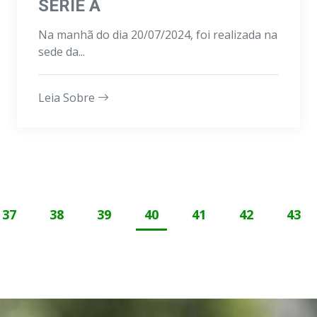
SÉRIE A
Na manhã do dia 20/07/2024, foi realizada na
sede da...
Leia Sobre
37
38
39
40
41
42
43