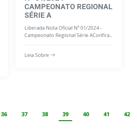
CAMPEONATO REGIONAL
SÉRIE A
Liberada Nota Oficial Nº 01/2024 -
Campeonato Regional Série AConfira...
Leia Sobre
36
37
38
39
40
41
42