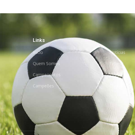
Links
Início
Notícias
Quem Somos
Times
Campeonatos
Links
Campeões
Contato