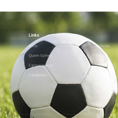
Links
Início
Notícias
Quem Somos
Times
Campeonatos
Links
Campeões
Contato