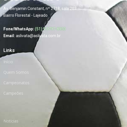
Av. Benjamin Constant, nº 2718, sala 203
Bairro Florestal - Lajeado
Fone/WhatsApp:
(51) 9 9797-8950
Email:
aslivata@aslivata.com.br
Links
Início
Quem Somos
Campeonatos
Campeões
Notícias