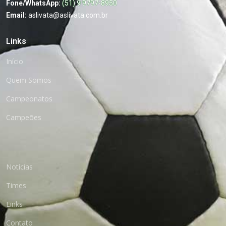
Fone/WhatsApp:
(51) 9 9797-8950
Email:
aslivata@aslivata.com.br
Links
Início
Quem Somos
Campeonatos
Campeões
Notícias
Times
Links
Contato