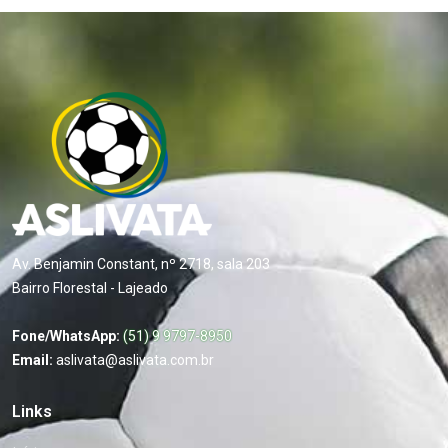
Av. Benjamin Constant, nº 2718, sala 203
Bairro Florestal - Lajeado
Fone/WhatsApp:
(51) 9 9797-8950
Email:
aslivata@aslivata.com.br
Links