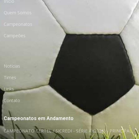
Início
Quem Somos
Campeonatos
Campeões
Notícias
Times
Links
Contato
Campeonatos em Andamento
CAMPEONATO CERTEL / SICREDI - SÉRIE A (2026) - PRINCIPAL