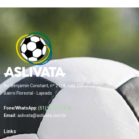
Av. Benjamin Constant, nº 2718, sala 203
Bairro Florestal - Lajeado
Fone/WhatsApp:
(51) 9 9797-8950
Email:
aslivata@aslivata.com.br
Links