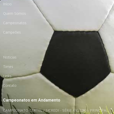
Início
Quem Somos
Campeonatos
Campeões
Notícias
Times
Links
Contato
Campeonatos em Andamento
CAMPEONATO CERTEL / SICREDI - SÉRIE A (2026) - PRINCIPAL