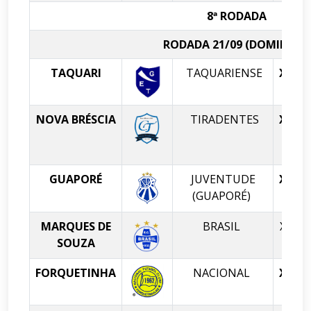
8ª RODADA
RODADA 21/09 (DOMINGO)
TAQUARI
TAQUARIENSE
X
NOVA BRÉSCIA
TIRADENTES
X
GUAPORÉ
JUVENTUDE
X
(GUAPORÉ)
MARQUES DE
BRASIL
X
SOUZA
FORQUETINHA
NACIONAL
X
E