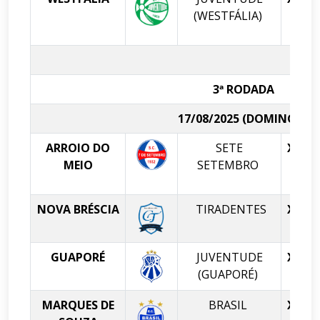
(WESTFÁLIA)
3ª RODADA
17/08/2025 (DOMINGO)
ARROIO DO
SETE
X
MEIO
SETEMBRO
NOVA BRÉSCIA
TIRADENTES
X
GUAPORÉ
JUVENTUDE
X
E
(GUAPORÉ)
MARQUES DE
BRASIL
X