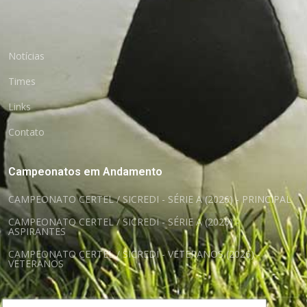
Notícias
Times
Links
Contato
Campeonatos em Andamento
CAMPEONATO CERTEL / SICREDI - SÉRIE A (2026) - PRINCIPAL
CAMPEONATO CERTEL / SICREDI - SÉRIE A (2026) -
ASPIRANTES
CAMPEONATO CERTEL / SICREDI - VETERANOS (2026) -
VETERANOS