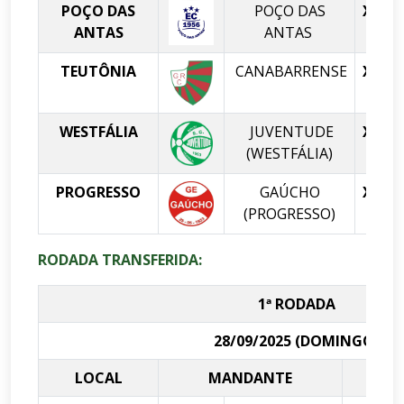
POÇO DAS
POÇO DAS
X
ANTAS
ANTAS
TEUTÔNIA
CANABARRENSE
X
B
WESTFÁLIA
JUVENTUDE
X
(WESTFÁLIA)
PROGRESSO
GAÚCHO
X
(PROGRESSO)
RODADA TRANSFERIDA:
1ª RODADA
28/09/2025 (DOMINGO)
LOCAL
MANDANTE