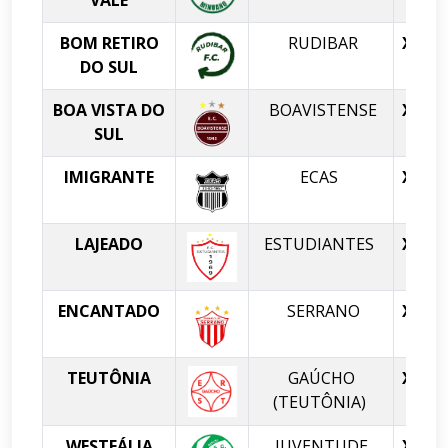
BOM RETIRO
RUDIBAR
X
DO SUL
BOA VISTA DO
BOAVISTENSE
X
SUL
IMIGRANTE
ECAS
X
LAJEADO
ESTUDIANTES
X
ENCANTADO
SERRANO
X
T
TEUTÔNIA
GAÚCHO
X
(TEUTÔNIA)
WESTFÁLIA
JUVENTUDE
X