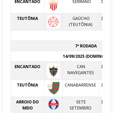
ENCANTADO
SERRANO
X
TEUTÔNIA
GAÚCHO
X
(TEUTÔNIA)
7ª RODADA
14/09/2025 (DOMINGO)
ENCANTADO
CAN
X
T
NAVEGANTES
TEUTÔNIA
CANABARRENSE
X
ARROIO DO
SETE
X
MEIO
SETEMBRO