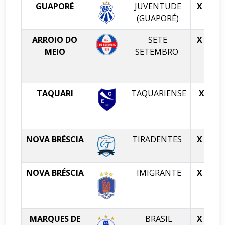
GUAPORÉ
JUVENTUDE
X
BO
(GUAPORÉ)
ARROIO DO
SETE
X
MEIO
SETEMBRO
TAQUARI
TAQUARIENSE
X
ES
NOVA BRÉSCIA
TIRADENTES
X
NOVA BRÉSCIA
IMIGRANTE
X
(
MARQUES DE
BRASIL
X