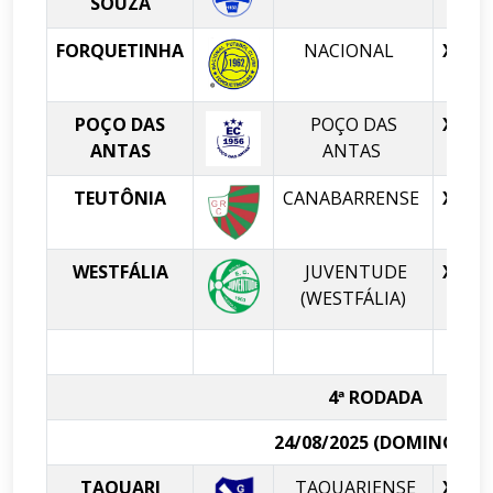
SOUZA
FORQUETINHA
NACIONAL
X
POÇO DAS
POÇO DAS
X
ANTAS
ANTAS
TEUTÔNIA
CANABARRENSE
X
WESTFÁLIA
JUVENTUDE
X
(WESTFÁLIA)
4ª RODADA
24/08/2025 (DOMINGO)
TAQUARI
TAQUARIENSE
X