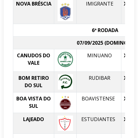
NOVA BRÉSCIA
IMIGRANTE
X
T
6ª RODADA
07/09/2025 (DOMINGO)
CANUDOS DO
MINUANO
X
VALE
BOM RETIRO
RUDIBAR
X
DO SUL
BOA VISTA DO
BOAVISTENSE
X
SUL
LAJEADO
ESTUDIANTES
X