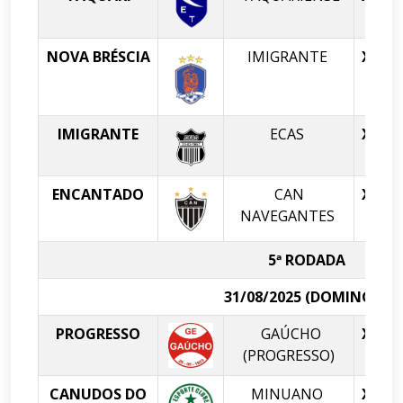
NOVA BRÉSCIA
IMIGRANTE
X
IMIGRANTE
ECAS
X
C
ENCANTADO
CAN
X
NAVEGANTES
5ª RODADA
31/08/2025 (DOMINGO)
PROGRESSO
GAÚCHO
X
(PROGRESSO)
CANUDOS DO
MINUANO
X