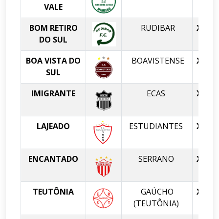
VALE
BOM RETIRO
RUDIBAR
X
C
DO SUL
BOA VISTA DO
BOAVISTENSE
X
SUL
IMIGRANTE
ECAS
X
LAJEADO
ESTUDIANTES
X
ENCANTADO
SERRANO
X
TEUTÔNIA
GAÚCHO
X
(TEUTÔNIA)