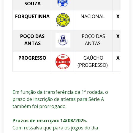
SOUZA
FORQUETINHA
NACIONAL
X
POÇO DAS
POÇO DAS
X
ANTAS
ANTAS
(N
PROGRESSO
GAÚCHO
X
J
(PROGRESSO)
(
Em função da transferência da 1ª rodada, o
prazo de inscrição de atletas para Série A
também foi prorrogado.
Prazos de inscrição: 14/08/2025.
Com ressalva que para os jogos do dia