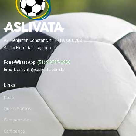
Av. Benjamin Constant, nº 2718, sala 203
Bairro Florestal - Lajeado
Fone/WhatsApp:
(51) 9 9797-8950
Email:
aslivata@aslivata.com.br
Links
Início
Quem Somos
Campeonatos
Campeões