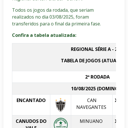
Todos os jogos da rodada, que seriam
realizados no dia 03/08/2025, foram
transferidos para o final da primeira fase.
Confira a tabela atualizada:
REGIONAL SÉRIE A - 2025
TABELA DE JOGOS (ATUALIZA
2ª RODADA
10/08/2025 (DOMINGO)
ENCANTADO
CAN
X
C
NAVEGANTES
CANUDOS DO
MINUANO
X
VALE