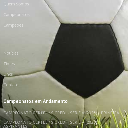
Quem Somos
Campeonatos
Campeões
Notícias
Times
Links
Contato
Campeonatos em Andamento
CAMPEONATO CERTEL / SICREDI - SÉRIE A (2026) - PRINCIPAL
CAMPEONATO CERTEL / SICREDI - SÉRIE A (2026) -
ASPIRANTES