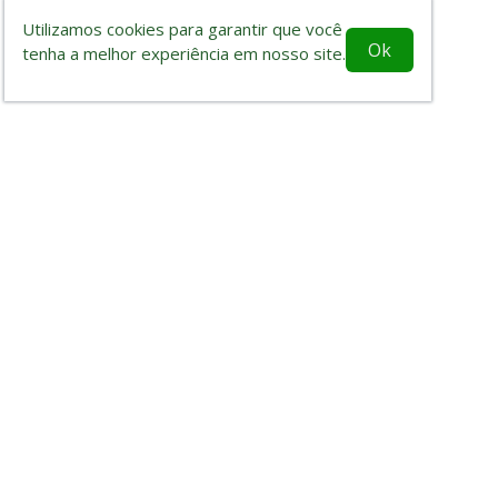
Utilizamos cookies para garantir que você
Ok
tenha a melhor experiência em nosso site.
Aslivata – Futebol Amador do Vale 
Campeonatos
Aqui você acompanha os campeonatos em andamento