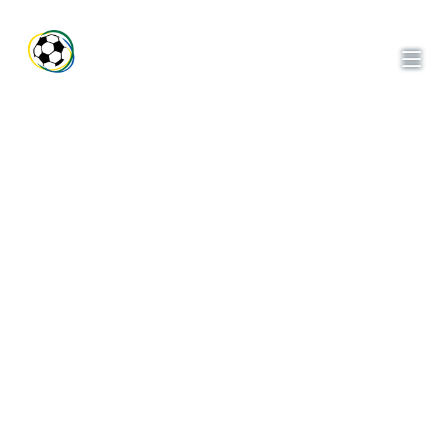
ACOMPANHE AS
NOTÍCIAS,
TABELAS E OS
BASTIDORES DOS
CAMPEONATOS DA
ASLIVATA.